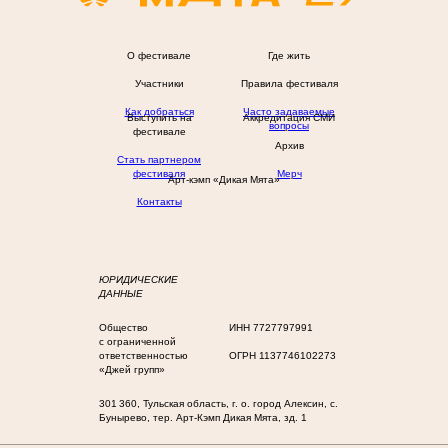
О фестивале
Где жить
Участники
Правила фестиваля
Как добраться
Часто задаваемые
Выступить на
Аккредитация СМИ
вопросы
фестивале
Архив
Стать партнером
фестиваля
Мерч
Арт-кэмп «Дикая Мята»
Контакты
ЮРИДИЧЕСКИЕ
ДАННЫЕ
Общество
ИНН 7727797991
с ограниченной
ответственностью
ОГРН 1137746102273
«Джей групп»
301 360, Тульская область, г. о. город Алексин, с.
Бунырево, тер. Арт-Кэмп Дикая Мята, зд. 1