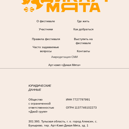
О фестивале
Где жить
Участники
Как добраться
Правила фестиваля
Выступить на
фестивале
Часто задаваемые
вопросы
Контакты
Аккредитация СМИ
Арт-кэмп «Дикая Мята»
ЮРИДИЧЕСКИЕ
ДАННЫЕ
Общество
ИНН 7727797991
с ограниченной
ответственностью
ОГРН 1137746102273
«Джей групп»
301 360, Тульская область, г. о. город Алексин, с.
Бунырево, тер. Арт-Кэмп Дикая Мята, зд. 1