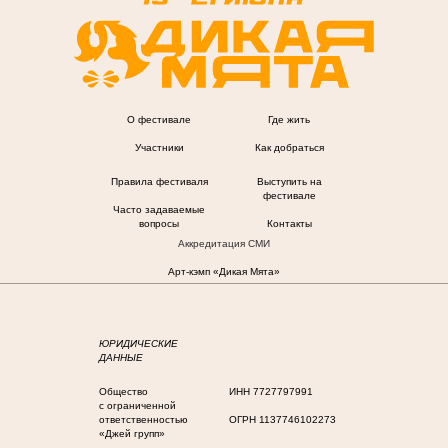
О фестивале
Где жить
Участники
Как добраться
Правила фестиваля
Выступить на
фестивале
Часто задаваемые
вопросы
Контакты
Аккредитация СМИ
Арт-кэмп «Дикая Мята»
ЮРИДИЧЕСКИЕ
ДАННЫЕ
Общество
ИНН 7727797991
с ограниченной
ответственностью
ОГРН 1137746102273
«Джей групп»